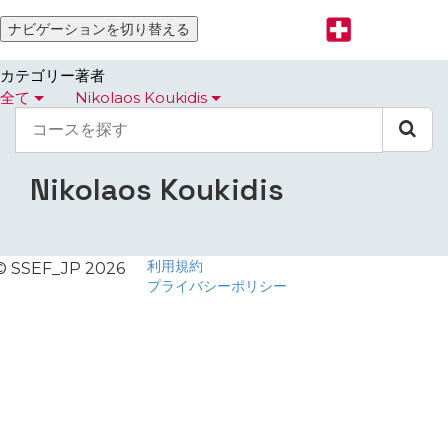
ナビゲーションを切り替える
カテゴリー
著者
全て
Nikolaos Koukidis
コ
ー
ス
を
Nikolaos Koukidis
探
す
利用規約
© SSEF_JP 2026
プライバシーポリシー