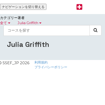
ナビゲーションを切り替える
カテゴリー
著者
全て
Julia Griffith
コ
ー
ス
を
Julia Griffith
探
す
利用規約
© SSEF_JP 2026
プライバシーポリシー