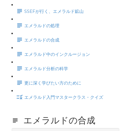
SSEFが行く、エメラルド鉱山
エメラルドの処理
エメラルドの合成
エメラルド中のインクルージョン
エメラルド分析の科学
更に深く学びたい方のために
エメラルド入門マスタークラス・クイズ
エメラルドの合成